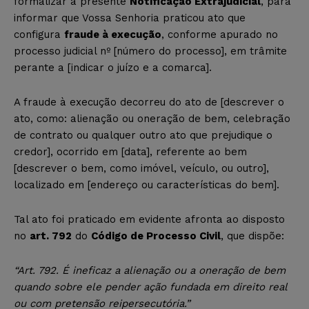
formalizar a presente
Notificação Extrajudicial
, para
informar que Vossa Senhoria praticou ato que
configura
fraude à execução
, conforme apurado no
processo judicial nº [número do processo], em trâmite
perante a [indicar o juízo e a comarca].
A fraude à execução decorreu do ato de [descrever o
ato, como: alienação ou oneração de bem, celebração
de contrato ou qualquer outro ato que prejudique o
credor], ocorrido em [data], referente ao bem
[descrever o bem, como imóvel, veículo, ou outro],
localizado em [endereço ou características do bem].
Tal ato foi praticado em evidente afronta ao disposto
no
art. 792
do
Código de Processo Civil
, que dispõe:
“Art. 792. É ineficaz a alienação ou a oneração de bem
quando sobre ele pender ação fundada em direito real
ou com pretensão reipersecutória.”