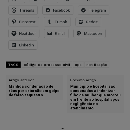
Threads
Facebook
Telegram
Pinterest
Tumblr
Reddit
Nextdoor
E-mail
Mastodon
LinkedIn
TAGS
código de processo civil
cpc
notificação
Artigo anterior
Próximo artigo
Mantida condenação de
Município e hospital são
réus por extorsão em golpe
condenados a indenizar
de falso sequestro
filho de mulher que morreu
em frente ao hospital após
negligência no
atendimento