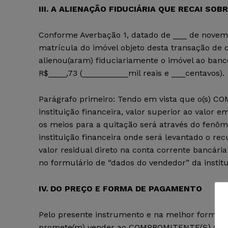
III. A ALIENAÇÃO FIDUCIÁRIA QUE RECAI SOB
Conforme Averbação 1, datado de ___ de novem
matrícula do imóvel objeto desta transação d
alienou(aram) fiduciariamente o imóvel ao ba
R$____,73 (__________mil reais e ___centavos).
Parágrafo primeiro: Tendo em vista que o(s) C
instituição financeira, valor superior ao valor 
os meios para a quitação será através do fenôm
instituição financeira onde será levantado o rec
valor residual direto na conta corrente bancá
no formulário de “dados do vendedor” da institu
IV. DO PREÇO E FORMA DE PAGAMENTO
Pelo presente instrumento e na melhor forma 
promete(m) vender ao COMPROMITENTE(S) COMPRA