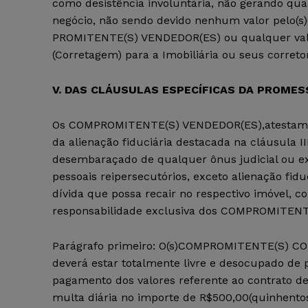
como desistência involuntária, não gerando qua
negócio, não sendo devido nenhum valor pel
PROMITENTE(S) VENDEDOR(ES) ou qualquer valor
(Corretagem) para a Imobiliária ou seus correto
V. DAS CLÁUSULAS ESPECÍFICAS DA PROMES
Os COMPROMITENTE(S) VENDEDOR(ES),atestam q
da alienação fiduciária destacada na cláusula I
desembaraçado de qualquer ônus judicial ou extr
pessoais reipersecutórios, exceto alienação fid
dívida que possa recair no respectivo imóvel, co
responsabilidade exclusiva dos COMPROMITEN
Parágrafo primeiro: O(s)COMPROMITENTE(S) COM
deverá estar totalmente livre e desocupado de 
pagamento dos valores referente ao contrato de 
multa diária no importe de R$500,00(quinhentos r