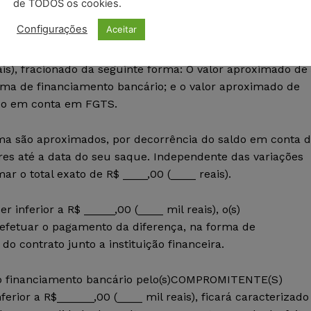
de TODOS os cookies.
preço certo e ajustado de R$ ________.000,00 (______ e
Configurações
Aceitar
ondição:
is), fracionado da seguinte forma: O valor aproximado de
orma de financiamento bancário; e o valor aproximado de
ldo em conta em FGTS.
ima são aproximados, por decorrência do saldo em conta 
res até a data do seu saque. Independente das variações
ar o total exato de R$ ____,00 (____ reais).
 inferior a R$ _____,00 (____ mil reais), o(s)
etuar o pagamento da diferença, na forma de
do contrato junto a instituição financeira.
 do financiamento bancário pelo(s)COMPROMITENTE(S)
ior a R$______,00 (____ mil reais), ficará caracterizado