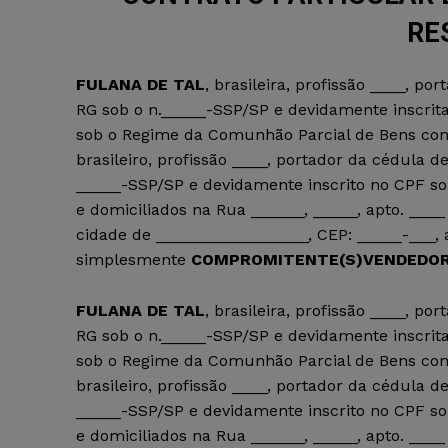
RE
FULANA DE TAL
, brasileira, profissão ____, po
RG sob o n._____-SSP/SP e devidamente inscrita
sob o Regime da Comunhão Parcial de Bens c
brasileiro, profissão ____, portador da cédula d
_____-SSP/SP e devidamente inscrito no CPF sob
e domiciliados na Rua ______, _____, apto. ____
cidade de _________________, CEP: _____-___,
simplesmente
COMPROMITENTE(S)VENDEDOR
FULANA DE TAL
, brasileira, profissão ____, po
RG sob o n._____-SSP/SP e devidamente inscrita
sob o Regime da Comunhão Parcial de Bens c
brasileiro, profissão ____, portador da cédula d
_____-SSP/SP e devidamente inscrito no CPF sob
e domiciliados na Rua ______, _____, apto. ____