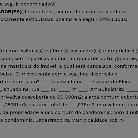
 a seguir denominado(s)
DOR(ES)
, tem entre si, acordo de compra e venda de
rocamente estipuladas, aceitas e a seguir articuladas:
ue é(são) o(s) legítimo(s) possuidor(es) e proprietário(
açado, sem hipotecas e ônus, ou qualquer outro gravame,
o na matrícula do imóvel, a qual será cancelada, conforme
baixo. O imóvel conta com a seguinte descrição e
rtamento tipo nº ___, localizado no ___º andar do Bloco
situado na Rua ___ ou ____, nº ___, 22º Subdistrito, ____
a privativa descoberta de 00,000m2; a área comum cobert
,28281m2; e a área total de ___,976m2; equivalente a u
tes de propriedade e uso comum do condomínio; com direit
do condomínio. Cadastrado na Municipalidade sob nº