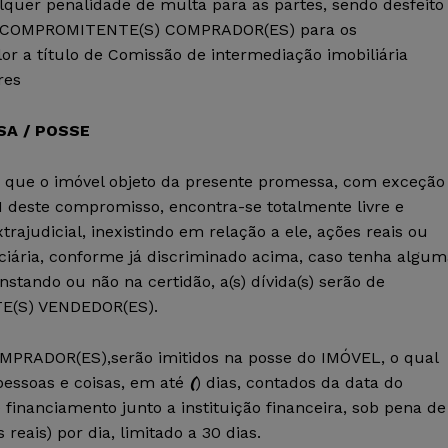
lquer penalidade de multa para as partes, sendo desfeito
o(s)COMPROMITENTE(S) COMPRADOR(ES) para os
 a título de Comissão de intermediação imobiliária
res
SA / POSSE
ue o imóvel objeto da presente promessa, com exceção
II deste compromisso, encontra-se totalmente livre e
ajudicial, inexistindo em relação a ele, ações reais ou
uciária, conforme já discriminado acima, caso tenha algu
nstando ou não na certidão, a(s) dívida(s) serão de
TE(S) VENDEDOR(ES).
PRADOR(ES),serão imitidos na posse do IMÓVEL, o qual
pessoas e coisas, em até
(
) dias, contados da data do
financiamento junto a instituição financeira, sob pena de
eais) por dia, limitado a 30 dias.