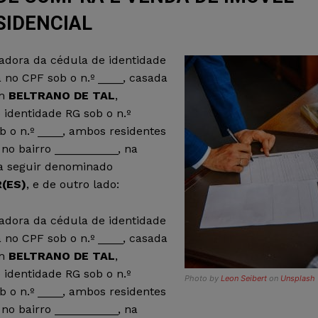
SIDENCIAL
rtadora da cédula de identidade
 no CPF sob o n.º ____, casada
om
BELTRANO DE TAL
,
e identidade RG sob o n.º
 o n.º ____, ambos residentes
 no bairro __________, na
 a seguir denominado
(ES)
, e de outro lado:
rtadora da cédula de identidade
 no CPF sob o n.º ____, casada
om
BELTRANO DE TAL
,
e identidade RG sob o n.º
Photo by
Leon Seibert
on
Unsplash
 o n.º ____, ambos residentes
 no bairro __________, na