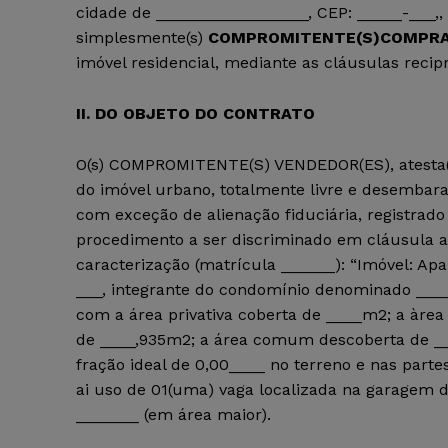
cidade de _________________, CEP: _____-___,,
simplesmente(s)
COMPROMITENTE(S)COMPRA
imóvel residencial, mediante as cláusulas recip
II. DO OBJETO DO CONTRATO
O(s) COMPROMITENTE(S) VENDEDOR(ES), atesta(m) q
do imóvel urbano, totalmente livre e desembar
com exceção de alienação fiduciária, registrad
procedimento a ser discriminado em cláusula a
caracterização (matrícula ______): “Imóvel: Apa
___, integrante do condomínio denominado ____, 
com a área privativa coberta de ____m2; a àre
de ____,935m2; a área comum descoberta de ___
fração ideal de 0,00____ no terreno e nas par
ai uso de 01(uma) vaga localizada na garagem 
_______ (em área maior).