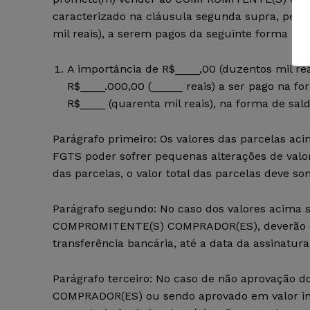
caracterizado na cláusula segunda supra, pelo 
mil reais), a serem pagos da seguinte forma e c
A importância de R$____,00 (duzentos mil rea
R$____.000,00 (_____ reais) a ser pago na f
R$____ (quarenta mil reais), na forma de sa
Parágrafo primeiro: Os valores das parcelas ac
FGTS poder sofrer pequenas alterações de valo
das parcelas, o valor total das parcelas deve som
Parágrafo segundo: No caso dos valores acima ser
COMPROMITENTE(S) COMPRADOR(ES), deverão ef
transferência bancária, até a data da assinatura 
Parágrafo terceiro: No caso de não aprovação
COMPRADOR(ES) ou sendo aprovado em valor infer