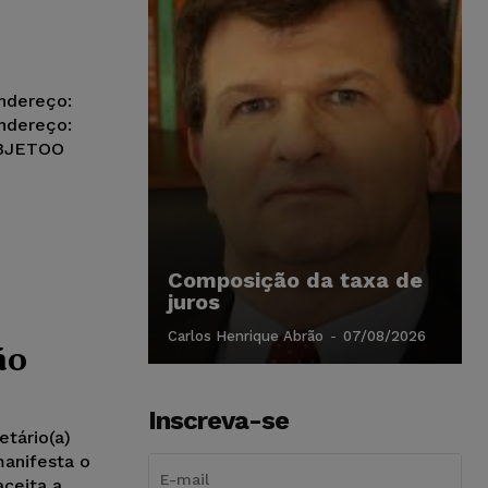
ndereço:
ndereço:
OBJETOO
Composição da taxa de
juros
Carlos Henrique Abrão
-
07/08/2026
ão
Inscreva-se
etário(a)
anifesta o
ceita a