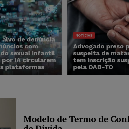
NOTÍCIAS
 alvo de denúncia
núncios com
Advogado preso 
do sexual infantil
suspeita de matar
 por IA circularem
tem inscrição su
s plataformas
pela OAB-TO
Modelo de Termo de Conf
de Dívida