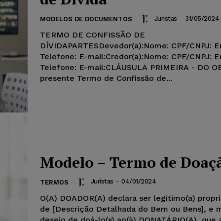
Juristas
-
31/05/2024
MODELOS DE DOCUMENTOS
TERMO DE CONFISSÃO DE
DÍVIDAPARTESDevedor(a):Nome: CPF/CNPJ: E
Telefone: E-mail:Credor(a):Nome: CPF/CNPJ: E
Telefone: E-mail:CLÁUSULA PRIMEIRA - DO 
presente Termo de Confissão de...
Modelo – Termo de Doaç
Juristas
-
04/01/2024
TERMOS
O(A) DOADOR(A) declara ser legítimo(a) propri
de [Descrição Detalhada do Bem ou Bens], e m
desejo de doá-lo(s) ao(à) DONATÁRIO(A), que a