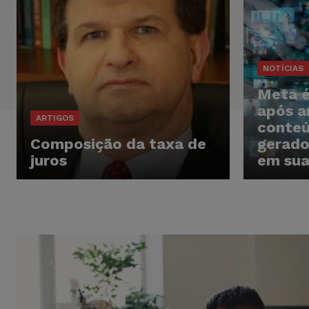
NOTÍCIAS
Meta é
após a
ARTIGOS
conteú
Composição da taxa de
gerado
juros
em sua