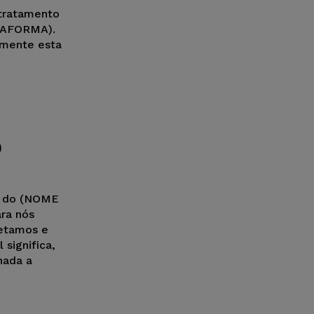
 tratamento
TAFORMA).
amente esta
D
ós do (NOME
ra nós
etamos e
significa,
nada a