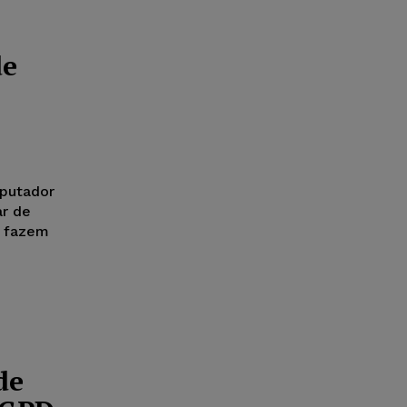
de
putador
 fazem
de