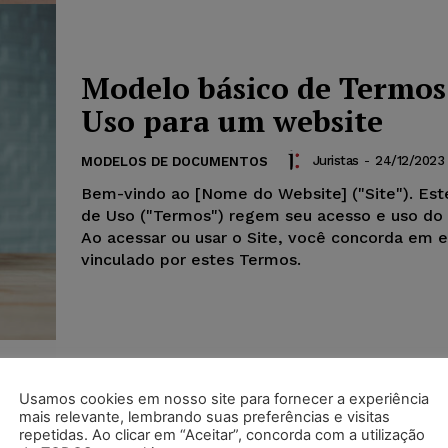
Modelo básico de Termos
Uso para um website
Juristas
-
24/12/2023
MODELOS DE DOCUMENTOS
Bem-vindo ao [Nome do Website] ("Site"). Es
de Uso ("Termos") regem seu acesso e uso do 
Ao acessar ou usar o Site, você concorda em e
vinculado por estes Termos.
Modelo de Termo de Tra
Usamos cookies em nosso site para fornecer a experiência
mais relevante, lembrando suas preferências e visitas
Particular – Acidente de
repetidas. Ao clicar em “Aceitar”, concorda com a utilização