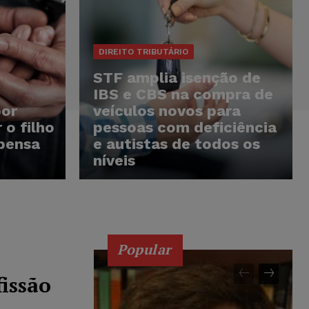
DIREITO TRIBUTÁRIO
STF amplia isenção de
IBS e CBS na compra de
por
veículos novos para
 o filho
pessoas com deficiência
spensa
e autistas de todos os
níveis
Popular
issão