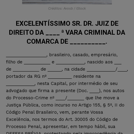
Créditos: Avosb / iStock
EXCELENTÍSSIMO SR. DR. JUIZ DE
DIREITO DA ____ ª VARA CRIMINAL DA
COMARCA DE __________.
_________________, brasileiro, casado, empresário,
filho de ___________ e ____________, nascido aos ___
de ___________ de ______, na cidade ____________/____,
portador da RG nº __________ residente na
____________, nesta Capital, por intermédio de seu
advogado que firma a presente (Doc. ____), nos autos
do Processo-Crime nº ____/_______ que lhe move a
Justiça Pública, como incurso no Artigo 155, § 5º, II do
Código Penal Brasileiro, vem, perante Vossa
Excelência, nos termos do Art. 30005 do Código de
Processo Penal, apresentar, em tempo hábil, sua
DEFESA PRÉVIA, protestando pela improcedência da