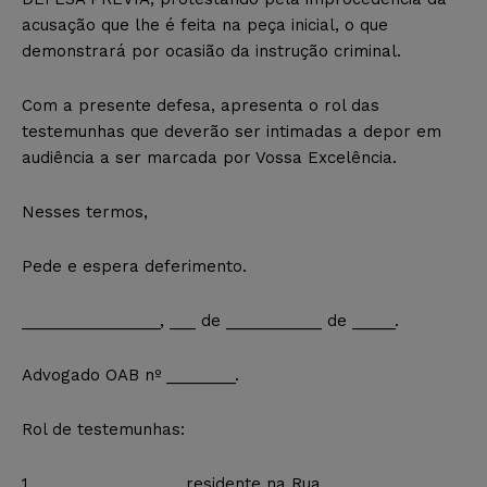
acusação que lhe é feita na peça inicial, o que
demonstrará por ocasião da instrução criminal.
Com a presente defesa, apresenta o rol das
testemunhas que deverão ser intimadas a depor em
audiência a ser marcada por Vossa Excelência.
Nesses termos,
Pede e espera deferimento.
________________, ___ de ___________ de _____.
Advogado OAB nº ________.
Rol de testemunhas:
1. ________________, residente na Rua