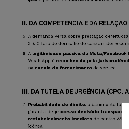
II. DA COMPETÊNCIA E DA RELAÇÃ
A demanda versa sobre prestação defeituosa 
3º). O foro do domicílio do consumidor é compet
A
legitimidade passiva da Meta/Facebook B
WhatsApp é
reconhecida pela jurisprudênc
na
cadeia de fornecimento
do serviço.
III. DA TUTELA DE URGÊNCIA (CPC, A
Probabilidade do direito
: o banimento foi
un
garantia de
processo decisório transparen
restabelecimento imediato
de contas Whats
idônea.