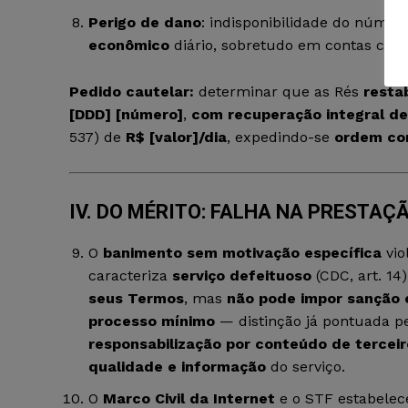
Perigo de dano
: indisponibilidade do númer
econômico
diário, sobretudo em contas comer
Pedido cautelar:
determinar que as Rés
resta
[DDD] [número]
,
com recuperação integral de 
537) de
R$ [valor]/dia
, expedindo-se
ordem co
IV. DO MÉRITO: FALHA NA PRESTAÇ
O
banimento sem motivação específica
vio
caracteriza
serviço defeituoso
(CDC, art. 14
seus Termos
, mas
não pode impor sanção 
processo mínimo
— distinção já pontuada pe
responsabilização por conteúdo de terceir
qualidade e informação
do serviço.
O
Marco Civil da Internet
e o STF estabele