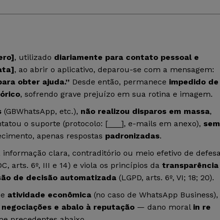
ero]
, utilizado
diariamente para contato pessoal e
ata]
, ao abrir o aplicativo, deparou-se com a mensagem:
ara obter ajuda.”
Desde então, permanece
impedido de
tórico
, sofrendo grave prejuízo em sua rotina e imagem.
s
(GBWhatsApp, etc.),
não realizou disparos em massa
,
atou o suporte (protocolo: [___], e-mails em anexo),
sem
cimento, apenas respostas
padronizadas
.
 informação clara, contraditório ou meio efetivo de defesa
C, arts. 6º, III e 14) e viola os princípios da
transparência
visão de decisão automatizada
(LGPD, arts. 6º, VI; 18; 20).
e
atividade econômica
(no caso de WhatsApp Business),
e negociações e abalo à reputação
— dano moral
in re
me precedentes abaixo.