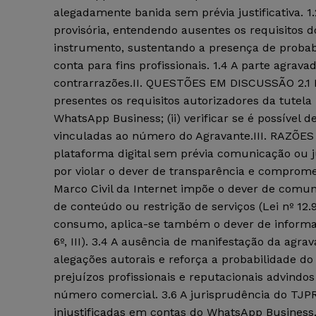
alegadamente banida sem prévia justificativa. 1.2
provisória, entendendo ausentes os requisitos d
instrumento, sustentando a presença de probabil
conta para fins profissionais. 1.4 A parte agrav
contrarrazões.II. QUESTÕES EM DISCUSSÃO 2.1 H
presentes os requisitos autorizadores da tutela
WhatsApp Business; (ii) verificar se é possível
vinculadas ao número do Agravante.III. RAZÕES 
plataforma digital sem prévia comunicação ou ju
por violar o dever de transparência e compromete
Marco Civil da Internet impõe o dever de comuni
de conteúdo ou restrição de serviços (Lei nº 12.
consumo, aplica-se também o dever de informaç
6º, III). 3.4 A ausência de manifestação da agr
alegações autorais e reforça a probabilidade do 
prejuízos profissionais e reputacionais advindo
número comercial. 3.6 A jurisprudência do TJPR
injustificadas em contas do WhatsApp Business