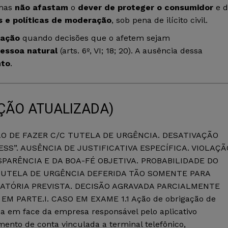
 mas
não afastam
o
dever de proteger o consumidor
e d
s e políticas de moderação
, sob pena de ilícito civil.
cação
quando decisões que o afetem sejam
pessoa natural
(arts. 6º, VI; 18; 20). A ausência dessa
nto
.
EÇÃO ATUALIZADA)
O DE FAZER C/C TUTELA DE URGÊNCIA. DESATIVAÇÃO
S”. AUSÊNCIA DE JUSTIFICATIVA ESPECÍFICA. VIOLAÇÃ
SPARÊNCIA E DA BOA-FÉ OBJETIVA. PROBABILIDADE DO
TUTELA DE URGÊNCIA DEFERIDA TÃO SOMENTE PARA
ATÓRIA PREVISTA. DECISÃO AGRAVADA PARCIALMENTE
 PARTE.I. CASO EM EXAME 1.1 Ação de obrigação de
a em face da empresa responsável pelo aplicativo
ento de conta vinculada a terminal telefônico,