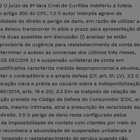
 O juízo da 9ª Vara Cível de Curitiba indeferiu a tutela
o artigo 300 do CPC. 1.3 O autor interpôs agravo de
idade do direito e perigo de dano, em razão de utilizar a
ada deixou transcorrer in albis o prazo para apresentação 
á duas questões em discussão: (i) analisar se estão
 provisória de urgência para restabelecimento da conta de
 determinar o acesso às conversas dos últimos três meses,
DE DECIDIR 3.1 A suspensão unilateral de conta em
stificativa caracteriza medida desproporcional e abusiva,
r o contraditório e a ampla defesa (CF, art. 5º, LV). 3.2 O
cação clara e prévia ao usuário sobre a indisponibilizaçã
965/2014, arts. 19 e 20). 3.3 Em se tratando de relação de
ão previsto no Código de Defesa do Consumidor (CDC, ar
avada, mesmo intimada, atrai a presunção de veracidade da
direito. 3.5 O perigo de dano resta configurado pelos
s da impossibilidade de contato com clientes por meio do
 reconhece a abusividade de suspensões unilaterais e
, impondo o restabelecimento do serviço quando não