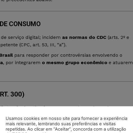
O DE CONSUMO
de serviço digital; incidem
as normas do CDC
(arts. 2º e
ente (CPC, art. 53, III, “a”).
rasil
para responder por controvérsias envolvendo o
ia
, por integrarem
o mesmo grupo econômico
e atuarem
RT. 300)
ilateral e imotivado
, sem prova de uso irregular, e sem
te
. Os Tribunais têm
reiteradamente deferido tutela
pa
Usamos cookies em nosso site para fornecer a experiência
App/WhatsApp Business quando ausente justificativa
mais relevante, lembrando suas preferências e visitas
repetidas. Ao clicar em “Aceitar”, concorda com a utilização