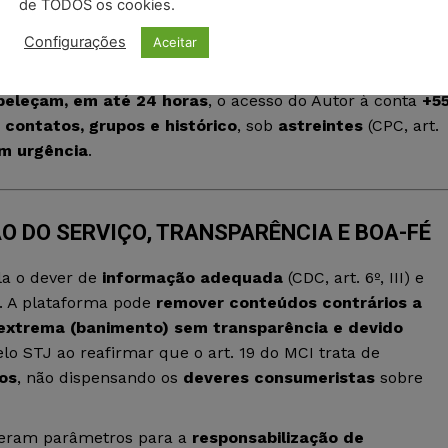
de TODOS os cookies.
o
interrompe comunicações vitais
e
gera prejuízo
Configurações
Aceitar
ciais. A reversibilidade é plena.
beleçam, em até 24 horas
, o acesso do Autor à conta
+5
contatos, grupos e histórico
, sob
astreintes
(CPC, art.
m urgência
.
ÃO DO SERVIÇO, TRANSPARÊNCIA E BOA-FÉ
la o dever de
informação adequada
(CDC, art. 6º, III) e
). A plataforma pode
remover conteúdos contrários a
extrema (banimento)
sem transparência e devido
lo STJ ao reafirmar que o art. 19 do MCI trata de
os
, não dispensando os
deveres consumeristas
sobre
ceram parâmetros para a
responsabilização de