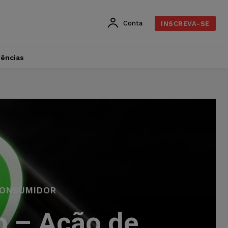
Conta
INSCREVA-SE
dências
CONSUMIDOR
p – Ação de