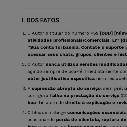
I. DOS FATOS
O Autor é titular do número
+55 [DDD] [núm
atividades profissionais/comerciais
. Em
[d
“Sua conta foi banida. Contate o suporte p
acessar seus chats, grupos, clientes e his
O Autor
nunca utilizou versões modificada
agindo sempre de boa-fé. Imediatamente cont
obter justificativa específica
nem restabele
A
supressão abrupta do serviço
, sem prévia
configura
falha na prestação do serviço
(CD
boa-fé
, além do
direito à explicação e re
O bloqueio atinge
comunicações essenciais
ocasionando
perda de clientela, ruptura d
ipsa
e passível de
lucros cessantes
, confor