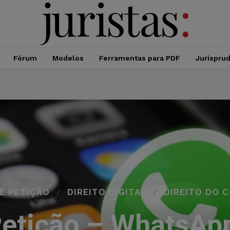
Fórum
Modelos
Ferramentas para PDF
Jurispru
E PETIÇÃO
DIREITO DIGITAL
DIREITO DO 
etição – WhatsAp