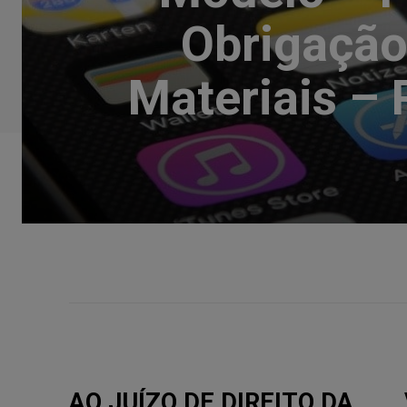
Obrigação
Materiais –
AO JUÍZO DE DIREITO DA __