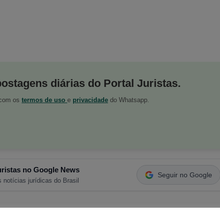
postagens diárias do Portal Juristas.
o com os
termos de uso
e
privacidade
do Whatsapp.
ristas no Google News
Seguir no Google
 notícias jurídicas do Brasil
s
Facebook
Telegram
Pinterest
Tumblr