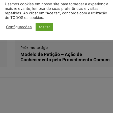
Usamos cookies em nosso site para fornecer a experiência
mais relevante, lembrando suas preferências e visitas
odon
LinkedIn
repetidas. Ao clicar em “Aceitar”, concorda com a utilização
de TODOS os cookies.
al
Configurações
Aceitar
Próximo artigo
Modelo de Petição – Ação de
Conhecimento pelo Procedimento Comum