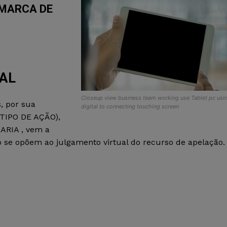
OMARCA DE
AL
Closeup view business team working use Tablet pc usi
, por sua
digital to connecting touching screen
(TIPO DE AÇÃO),
RIA , vem a
 se opõem ao julgamento virtual do recurso de apelação.