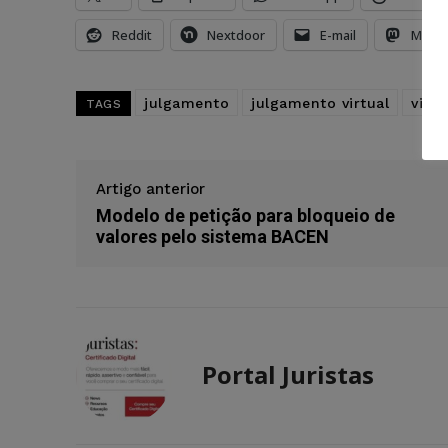
Reddit
Nextdoor
E-mail
Mast
julgamento
julgamento virtual
virtu
TAGS
Artigo anterior
Modelo de petição para bloqueio de
valores pelo sistema BACEN
Portal Juristas