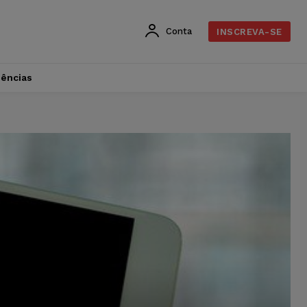
Conta
INSCREVA-SE
dências