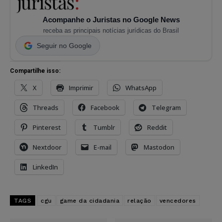
Acompanhe o Juristas no Google News
receba as principais notícias jurídicas do Brasil
Seguir no Google
Compartilhe isso:
X
Imprimir
WhatsApp
Threads
Facebook
Telegram
Pinterest
Tumblr
Reddit
Nextdoor
E-mail
Mastodon
LinkedIn
TAGS
cgu
game da cidadania
relação
vencedores