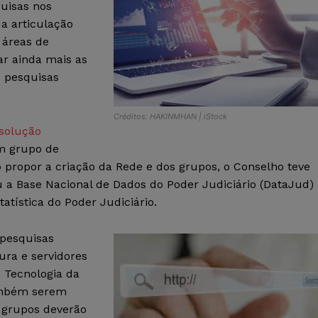
quisas nos
 a articulação
 áreas de
ar ainda mais as
e pesquisas
Créditos: HAKINMHAN | iStock
solução
um grupo de
o propor a criação da Rede e dos grupos, o Conselho teve
 a Base Nacional de Dados do Poder Judiciário (DataJud)
tística do Poder Judiciário.
 pesquisas
ura e servidores
 Tecnologia da
também serem
s grupos deverão