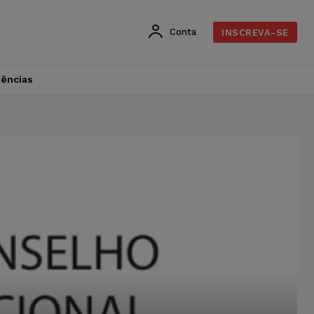
Conta
INSCREVA-SE
dências