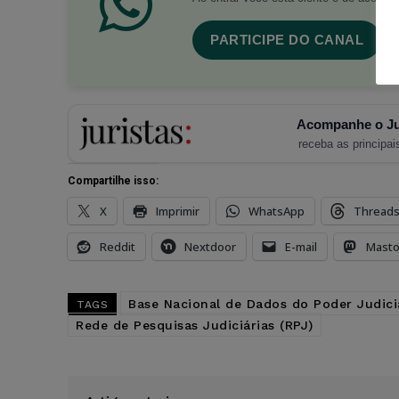
PARTICIPE DO CANAL
Acompanhe o Ju
receba as principais
Compartilhe isso:
X
Imprimir
WhatsApp
Thread
Reddit
Nextdoor
E-mail
Mast
Base Nacional de Dados do Poder Judici
TAGS
Rede de Pesquisas Judiciárias (RPJ)