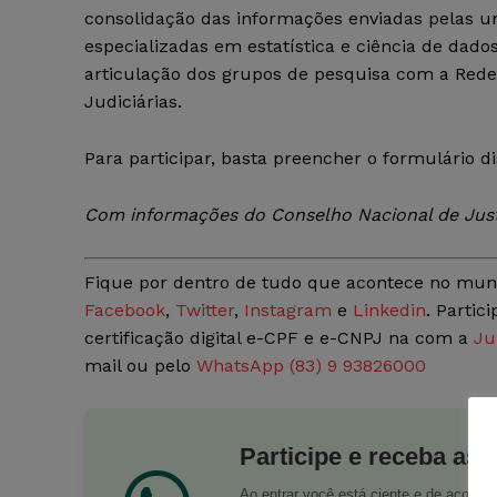
consolidação das informações enviadas pelas u
especializadas em estatística e ciência de dad
articulação dos grupos de pesquisa com a Rede
Judiciárias.
Para participar, basta preencher o formulário di
Com informações do Conselho Nacional de Just
Fique por dentro de tudo que acontece no mun
Facebook
,
Twitter
,
Instagram
e
Linkedin
. Partic
certificação digital e-CPF e e-CNPJ na com a
Ju
mail ou pelo
WhatsApp (83) 9 93826000
Participe e receba as 
Ao entrar você está ciente e de acord