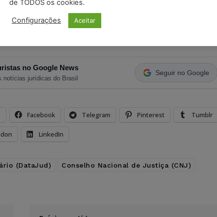
de TODOS os cookies.
Configurações
Aceitar
ristas no Google News
Seguir no Google
 notícias jurídicas do Brasil
s
Facebook
Telegram
Pinterest
Tumblr
odon
LinkedIn
ário (DataJud)
Conselho Nacional de Justiça (CNJ)