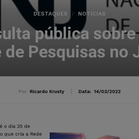
DESTAQUES
NOTÍCIAS
ulta pública sobre
e de Pesquisas no J
Por
Ricardo Krusty
Data:
14/03/2022
é o dia 25 de
o que cria a Rede