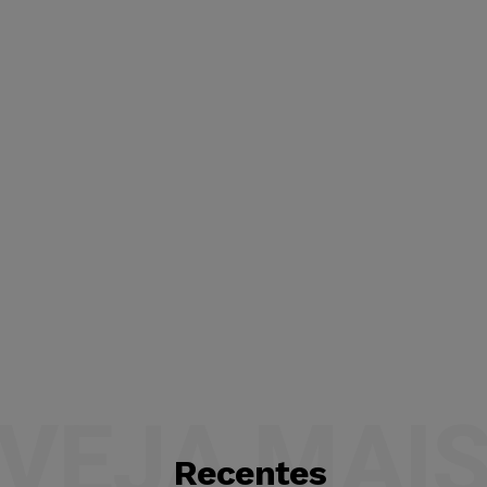
VEJA MAI
Recentes