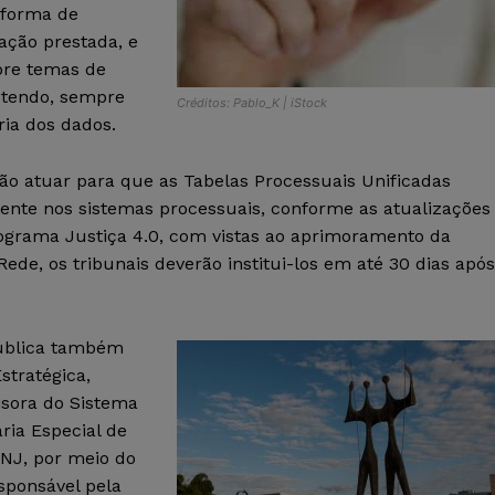
 forma de
mação prestada, e
obre temas de
, tendo, sempre
Créditos: Pablo_K | iStock
ia dos dados.
ão atuar para que as Tabelas Processuais Unificadas
ente nos sistemas processuais, conforme as atualizações
rograma Justiça 4.0, com vistas ao aprimoramento da
 Rede, os tribunais deverão institui-los em até 30 dias após
pública também
tratégica,
isora do Sistema
aria Especial de
CNJ, por meio do
sponsável pela