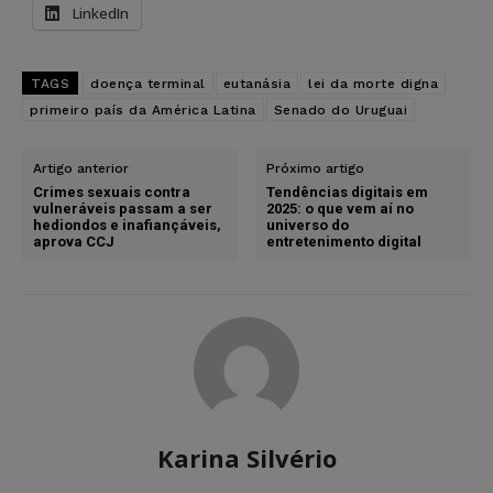
LinkedIn
TAGS
doença terminal
eutanásia
lei da morte digna
primeiro país da América Latina
Senado do Uruguai
Artigo anterior
Próximo artigo
Crimes sexuais contra
Tendências digitais em
vulneráveis passam a ser
2025: o que vem aí no
hediondos e inafiançáveis,
universo do
aprova CCJ
entretenimento digital
Karina Silvério