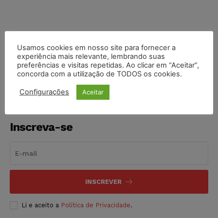
Usamos cookies em nosso site para fornecer a
COMPARTILHE
experiência mais relevante, lembrando suas
preferências e visitas repetidas. Ao clicar em “Aceitar”,
concorda com a utilização de TODOS os cookies.
Configurações
Aceitar
Inscreva-se
INSCREVER
Li e aceito a
Política de Privacidade
.