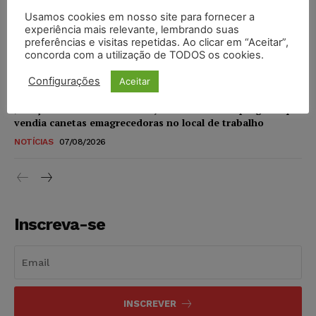
Usamos cookies em nosso site para fornecer a
experiência mais relevante, lembrando suas
STF amplia isenção de IBS e CBS na compra de veículos
preferências e visitas repetidas. Ao clicar em “Aceitar”,
novos para pessoas com deficiência e autistas de todos os
concorda com a utilização de TODOS os cookies.
níveis
DIREITO TRIBUTÁRIO
07/08/2026
Configurações
Aceitar
Justiça do Trabalho mantém justa causa de empregado que
vendia canetas emagrecedoras no local de trabalho
NOTÍCIAS
07/08/2026
Inscreva-se
INSCREVER