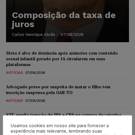
Composição da taxa de
juros
Carlos Henrique Abrão
-
07/08/2026
Meta é alvo de denúncia após anúncios com conteúdo
sexual infantil gerado por IA circularem em suas
plataformas
NOTÍCIAS
07/08/2026
Advogado preso por suspeita de matar o filho tem
inscrição suspensa pela OAB-TO
NOTÍCIAS
07/08/2026
STF amplia isenção de IBS e CBS na compra de veículos
novos para pessoas com deficiência e autistas de todos os
Usamos cookies em nosso site para fornecer a
níveis
experiência mais relevante, lembrando suas
DIREITO TRIBUTÁRIO
07/08/2026