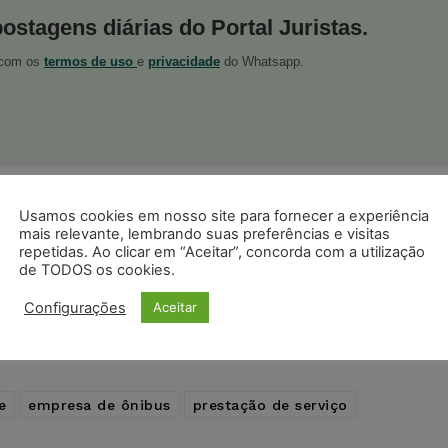
postagens diárias do Portal Juristas.
o com os
termos de uso
e
privacidade
do Whatsapp.
ristas no Google News
Seguir no Google
Usamos cookies em nosso site para fornecer a experiência
 notícias jurídicas do Brasil
mais relevante, lembrando suas preferências e visitas
repetidas. Ao clicar em “Aceitar”, concorda com a utilização
de TODOS os cookies.
s
Facebook
Telegram
Pinterest
Tumblr
Configurações
Aceitar
odon
LinkedIn
e
empresa de ônibus
prestação de serviço