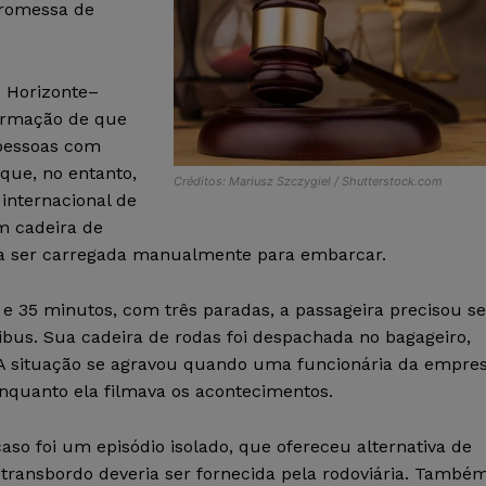
promessa de
 Horizonte–
nformação de que
 pessoas com
que, no entanto,
Créditos: Mariusz Szczygiel / Shutterstock.com
internacional de
m cadeira de
ia ser carregada manualmente para embarcar.
e 35 minutos, com três paradas, a passageira precisou se
nibus. Sua cadeira de rodas foi despachada no bagageiro,
 A situação se agravou quando uma funcionária da empre
enquanto ela filmava os acontecimentos.
so foi um episódio isolado, que ofereceu alternativa de
transbordo deveria ser fornecida pela rodoviária. També