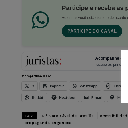
Participe e receba as 
Ao entrar você está ciente e de acord
PARTICIPE DO CANAL
Acompanhe o Ju
receba as principais
Compartilhe isso:
X
Imprimir
WhatsApp
Thread
Reddit
Nextdoor
E-mail
Mast
13ª Vara Cível de Brasília
acessibilidad
TAGS
propaganda enganosa