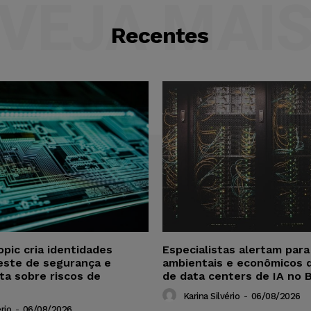
VEJA MAI
Recentes
opic cria identidades
Especialistas alertam par
este de segurança e
ambientais e econômicos 
ta sobre riscos de
de data centers de IA no B
Karina Silvério
-
06/08/2026
rio
-
06/08/2026