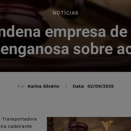
NOTÍCIAS
ondena empresa de 
enganosa sobre ac
Por
Karina Silvério
Data:
02/09/2025
a Transportadora
ira cadeirante