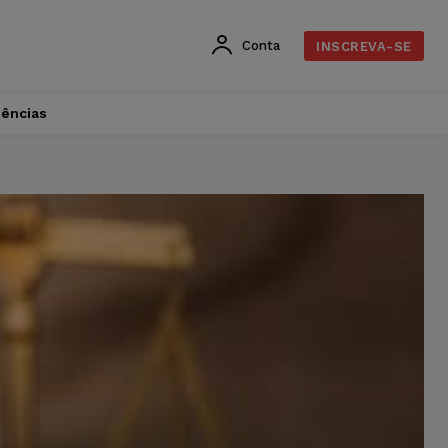
Conta
INSCREVA-SE
dências