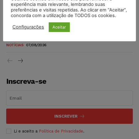
novos para pessoas com deficiência e autistas de todos os
experiência mais relevante, lembrando suas
níveis
preferências e visitas repetidas. Ao clicar em “Aceitar”,
concorda com a utilização de TODOS os cookies.
DIREITO TRIBUTÁRIO
07/08/2026
Configurações
Aceitar
Justiça do Trabalho mantém justa causa de empregado que
vendia canetas emagrecedoras no local de trabalho
NOTÍCIAS
07/08/2026
Inscreva-se
INSCREVER
Li e aceito a
Política de Privacidade
.