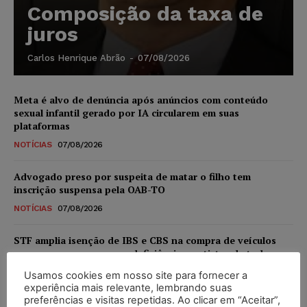
Composição da taxa de
juros
Carlos Henrique Abrão
-
07/08/2026
Meta é alvo de denúncia após anúncios com conteúdo
sexual infantil gerado por IA circularem em suas
plataformas
NOTÍCIAS
07/08/2026
Advogado preso por suspeita de matar o filho tem
inscrição suspensa pela OAB-TO
NOTÍCIAS
07/08/2026
STF amplia isenção de IBS e CBS na compra de veículos
novos para pessoas com deficiência e autistas de todos os
níveis
Usamos cookies em nosso site para fornecer a
DIREITO TRIBUTÁRIO
07/08/2026
experiência mais relevante, lembrando suas
preferências e visitas repetidas. Ao clicar em “Aceitar”,