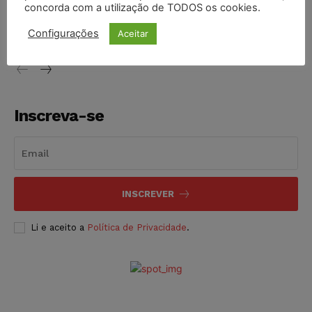
STF inicia julgamento sobre constitucionalidade da
concorda com a utilização de TODOS os cookies.
proibição dos jogos de azar no Brasil
Configurações
Aceitar
NOTÍCIAS
06/08/2026
Inscreva-se
INSCREVER
Li e aceito a
Política de Privacidade
.