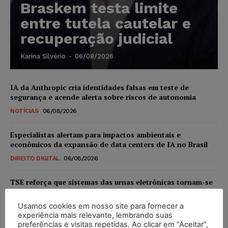
Braskem testa limite
entre tutela cautelar e
recuperação judicial
Karina Silvério
-
06/08/2026
IA da Anthropic cria identidades falsas em teste de
segurança e acende alerta sobre riscos de autonomia
NOTÍCIAS
06/08/2026
Especialistas alertam para impactos ambientais e
econômicos da expansão de data centers de IA no Brasil
DIREITO DIGITAL
06/08/2026
TSE reforça que sistemas das urnas eletrônicas tornam-se
invioláveis após assinatura digital e lacração
Usamos cookies em nosso site para fornecer a
NOTÍCIAS
06/08/2026
experiência mais relevante, lembrando suas
preferências e visitas repetidas. Ao clicar em “Aceitar”,