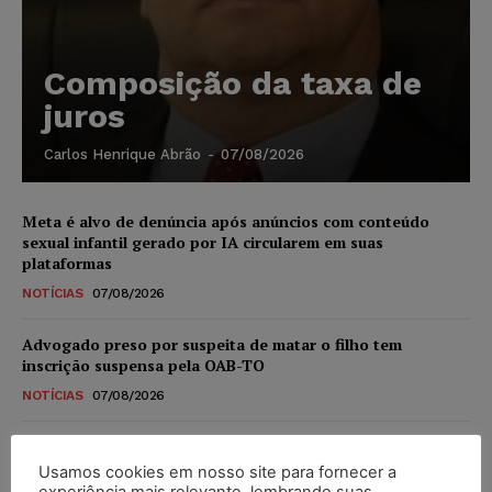
Composição da taxa de
juros
Carlos Henrique Abrão
-
07/08/2026
Meta é alvo de denúncia após anúncios com conteúdo
sexual infantil gerado por IA circularem em suas
plataformas
NOTÍCIAS
07/08/2026
Advogado preso por suspeita de matar o filho tem
inscrição suspensa pela OAB-TO
NOTÍCIAS
07/08/2026
STF amplia isenção de IBS e CBS na compra de veículos
novos para pessoas com deficiência e autistas de todos os
Usamos cookies em nosso site para fornecer a
níveis
experiência mais relevante, lembrando suas