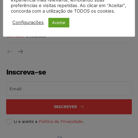
preferências e visitas repetidas. Ao clicar em “Aceitar”,
DIREITO TRIBUTÁRIO
07/08/2026
concorda com a utilização de TODOS os cookies.
Justiça do Trabalho mantém justa causa de empregado que
Configurações
Aceitar
vendia canetas emagrecedoras no local de trabalho
NOTÍCIAS
07/08/2026
Inscreva-se
INSCREVER
Li e aceito a
Política de Privacidade
.