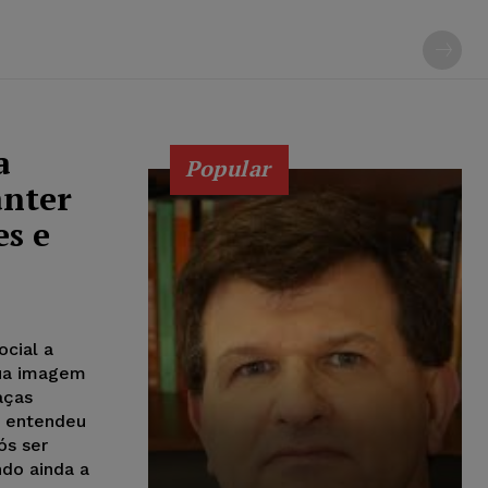
a
Popular
anter
es e
ocial a
sua imagem
aças
o entendeu
s ser
ndo ainda a