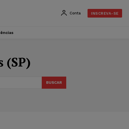
Conta
INSCREVA-SE
dências
s (SP)
BUSCAR