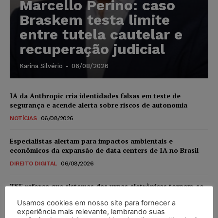
Marcello Perino: caso
Braskem testa limite
entre tutela cautelar e
recuperação judicial
Karina Silvério
-
06/08/2026
IA da Anthropic cria identidades falsas em teste de
segurança e acende alerta sobre riscos de autonomia
NOTÍCIAS
06/08/2026
Especialistas alertam para impactos ambientais e
econômicos da expansão de data centers de IA no Brasil
DIREITO DIGITAL
06/08/2026
TSE reforça que sistemas das urnas eletrônicas tornam-se
invioláveis após assinatura digital e lacração
Usamos cookies em nosso site para fornecer a
NOTÍCIAS
06/08/2026
experiência mais relevante, lembrando suas