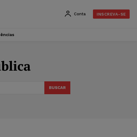
Conta
INSCREVA-SE
dências
blica
BUSCAR