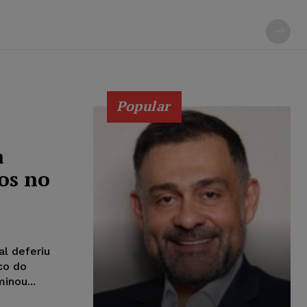
Popular
a
os no
al deferiu
co do
inou...