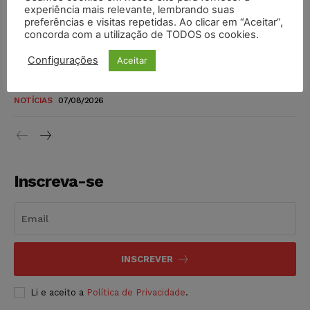
novos para pessoas com deficiência e autistas de todos os
experiência mais relevante, lembrando suas
níveis
preferências e visitas repetidas. Ao clicar em “Aceitar”,
concorda com a utilização de TODOS os cookies.
DIREITO TRIBUTÁRIO
07/08/2026
Configurações
Aceitar
Justiça do Trabalho mantém justa causa de empregado que
vendia canetas emagrecedoras no local de trabalho
NOTÍCIAS
07/08/2026
Inscreva-se
INSCREVER
Li e aceito a
Política de Privacidade
.