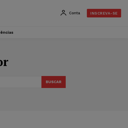
Conta
INSCREVA-SE
dências
or
BUSCAR