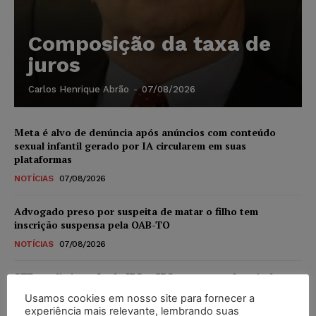
Composição da taxa de
juros
Carlos Henrique Abrão
-
07/08/2026
Meta é alvo de denúncia após anúncios com conteúdo
sexual infantil gerado por IA circularem em suas
plataformas
NOTÍCIAS
07/08/2026
Advogado preso por suspeita de matar o filho tem
inscrição suspensa pela OAB-TO
NOTÍCIAS
07/08/2026
STF amplia isenção de IBS e CBS na compra de veículos
novos para pessoas com deficiência e autistas de todos os
Usamos cookies em nosso site para fornecer a
níveis
experiência mais relevante, lembrando suas