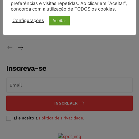
preferências e visitas repetidas. Ao clicar em “Aceitar”,
DIREITO TRIBUTÁRIO
07/08/2026
concorda com a utilização de TODOS os cookies.
Justiça do Trabalho mantém justa causa de empregado que
Configurações
Aceitar
vendia canetas emagrecedoras no local de trabalho
NOTÍCIAS
07/08/2026
Inscreva-se
INSCREVER
Li e aceito a
Política de Privacidade
.