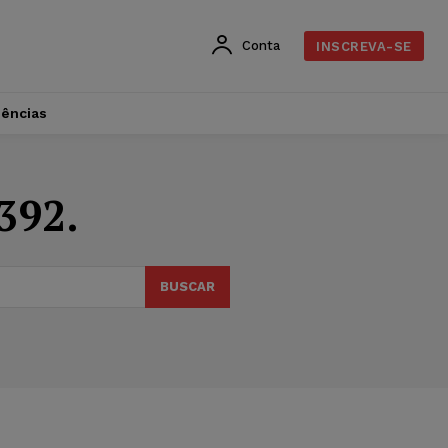
Conta
INSCREVA-SE
dências
392.
BUSCAR