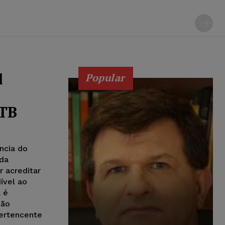
l
Popular
PTB
ência do
ada
r acreditar
ível ao
 é
ção
pertencente