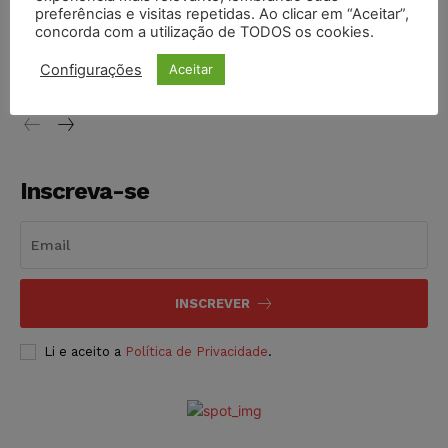
preferências e visitas repetidas. Ao clicar em “Aceitar”,
Conselho Nacional de Justiça determina afastamento da
concorda com a utilização de TODOS os cookies.
juíza Gabriela Hardt por dois anos
Configurações
Aceitar
NOTÍCIAS
05/08/2026
Inscreva-se
INSCREVER
Li e aceito a
Política de Privacidade
.