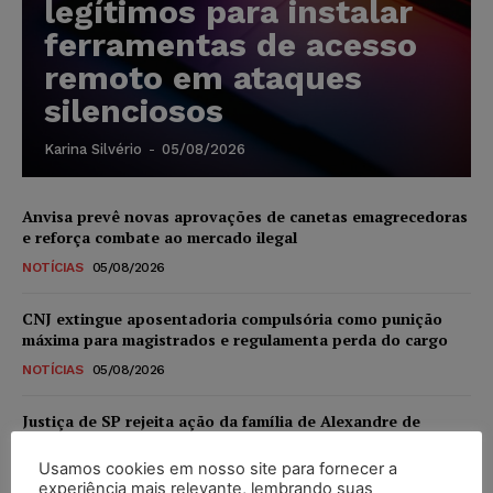
legítimos para instalar
ferramentas de acesso
remoto em ataques
silenciosos
Karina Silvério
-
05/08/2026
Anvisa prevê novas aprovações de canetas emagrecedoras
e reforça combate ao mercado ilegal
NOTÍCIAS
05/08/2026
CNJ extingue aposentadoria compulsória como punição
máxima para magistrados e regulamenta perda do cargo
NOTÍCIAS
05/08/2026
Justiça de SP rejeita ação da família de Alexandre de
Moraes contra senador Alessandro Vieira
Usamos cookies em nosso site para fornecer a
NOTÍCIAS
05/08/2026
experiência mais relevante, lembrando suas