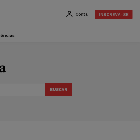
Conta
INSCREVA-SE
dências
a
BUSCAR