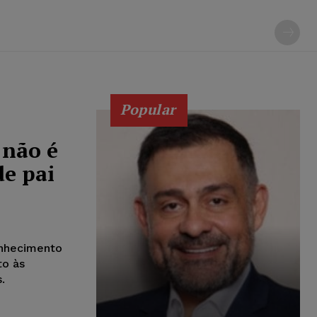
Popular
 não é
e pai
onhecimento
to às
.