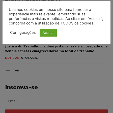
NOTÍCIAS
07/08/2026
Usamos cookies em nosso site para fornecer a
experiência mais relevante, lembrando suas
STF amplia isenção de IBS e CBS na compra de veículos
preferências e visitas repetidas. Ao clicar em “Aceitar”,
novos para pessoas com deficiência e autistas de todos os
concorda com a utilização de TODOS os cookies.
níveis
Configurações
Aceitar
DIREITO TRIBUTÁRIO
07/08/2026
Justiça do Trabalho mantém justa causa de empregado que
vendia canetas emagrecedoras no local de trabalho
NOTÍCIAS
07/08/2026
Inscreva-se