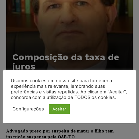
Composição da taxa de
juros
Carlos Henrique Abrão
-
07/08/2026
Usamos cookies em nosso site para fornecer a
experiência mais relevante, lembrando suas
preferências e visitas repetidas. Ao clicar em “Aceitar”,
Meta é alvo de denúncia após anúncios com conteúdo
concorda com a utilização de TODOS os cookies.
sexual infantil gerado por IA circularem em suas
plataformas
Configurações
Aceitar
NOTÍCIAS
07/08/2026
Advogado preso por suspeita de matar o filho tem
inscrição suspensa pela OAB-TO