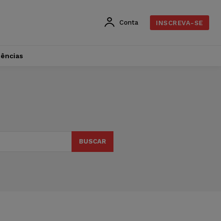
Conta
INSCREVA-SE
dências
BUSCAR