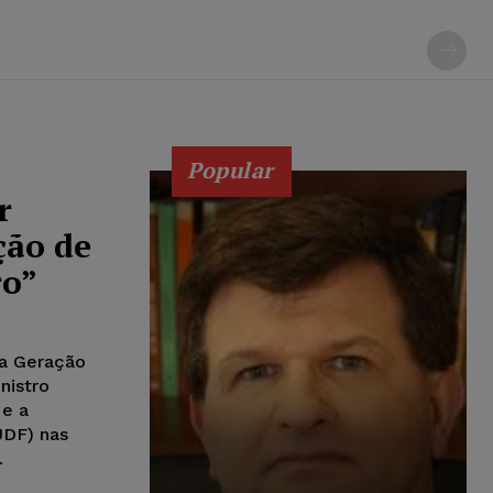
Popular
r
ção de
ro”
 a Geração
nistro
 e a
JDF) nas
.