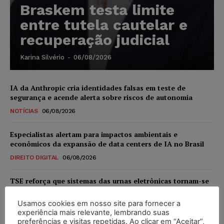
Braskem testa limite
entre tutela cautelar e
recuperação judicial
Karina Silvério
-
06/08/2026
IA da Anthropic cria identidades falsas em teste de
segurança e acende alerta sobre riscos de autonomia
NOTÍCIAS
06/08/2026
Especialistas alertam para impactos ambientais e
econômicos da expansão de data centers de IA no Brasil
DIREITO DIGITAL
06/08/2026
TSE reforça que sistemas das urnas eletrônicas tornam-se
invioláveis após assinatura digital e lacração
Usamos cookies em nosso site para fornecer a
NOTÍCIAS
06/08/2026
experiência mais relevante, lembrando suas
preferências e visitas repetidas. Ao clicar em “Aceitar”,