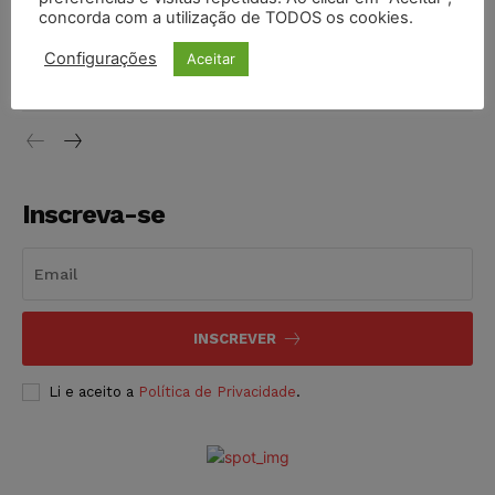
concorda com a utilização de TODOS os cookies.
Justiça do Trabalho mantém justa causa de empregado que
vendia canetas emagrecedoras no local de trabalho
Configurações
Aceitar
NOTÍCIAS
07/08/2026
Inscreva-se
INSCREVER
Li e aceito a
Política de Privacidade
.