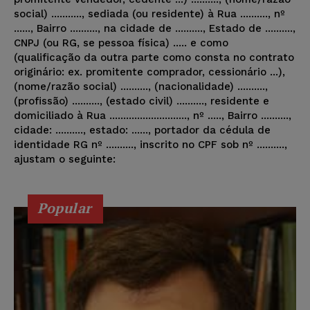
social) ..........., sediada (ou residente) à Rua .........., nº
......, Bairro .........., na cidade de .........., Estado de ..........,
CNPJ (ou RG, se pessoa física) ..... e como
(qualificação da outra parte como consta no contrato
originário: ex. promitente comprador, cessionário ...),
(nome/razão social) .........., (nacionalidade) ..........,
(profissão) .........., (estado civil) .........., residente e
domiciliado à Rua ............................, nº ....., Bairro ..........,
cidade: .........., estado: ......, portador da cédula de
identidade RG nº .........., inscrito no CPF sob nº ..........,
ajustam o seguinte:
Popular