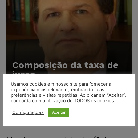
Composição da taxa de
juros
Usamos cookies em nosso site para fornecer a
Carlos Henrique Abrão
-
07/08/2026
experiência mais relevante, lembrando suas
preferências e visitas repetidas. Ao clicar em “Aceitar”,
concorda com a utilização de TODOS os cookies.
Meta é alvo de denúncia após anúncios com conteúdo
sexual infantil gerado por IA circularem em suas
Configurações
Aceitar
plataformas
NOTÍCIAS
07/08/2026