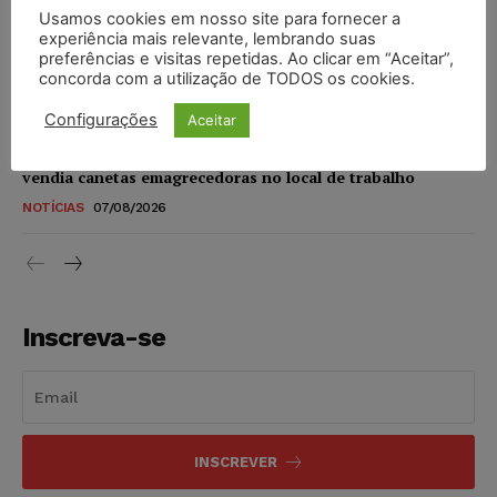
Usamos cookies em nosso site para fornecer a
STF amplia isenção de IBS e CBS na compra de veículos
experiência mais relevante, lembrando suas
novos para pessoas com deficiência e autistas de todos os
preferências e visitas repetidas. Ao clicar em “Aceitar”,
níveis
concorda com a utilização de TODOS os cookies.
DIREITO TRIBUTÁRIO
07/08/2026
Configurações
Aceitar
Justiça do Trabalho mantém justa causa de empregado que
vendia canetas emagrecedoras no local de trabalho
NOTÍCIAS
07/08/2026
Inscreva-se
INSCREVER