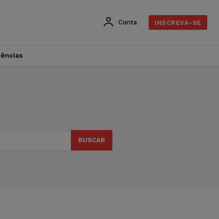
Conta
INSCREVA-SE
dências
BUSCAR