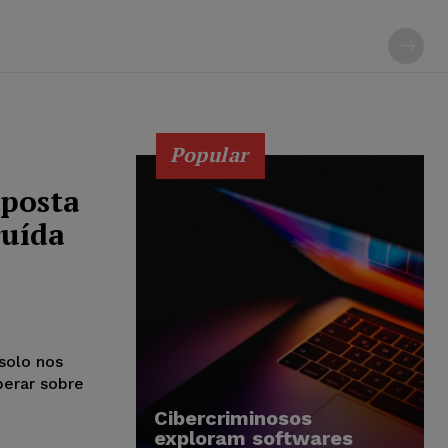
Popular
oposta
ruída
 solo nos
berar sobre
Cibercriminosos
exploram softwares