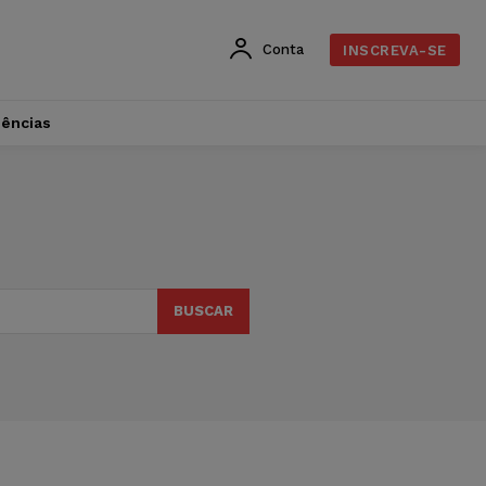
Conta
INSCREVA-SE
dências
BUSCAR