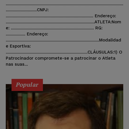
......................................................................................................
...........................CNPJ:
............................................................................ Endereço:
.............................................................................ATLETA:Nom
e: ........................................................................ RG:
................. Endereço:
.................................................................................Modalidad
e Esportiva:
.......................................................................CLÁUSULAS:1) O
Patrocinador compromete-se a patrocinar o Atleta
nas suas...
Popular