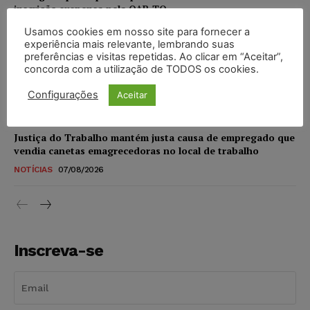
inscrição suspensa pela OAB-TO
NOTÍCIAS
07/08/2026
Usamos cookies em nosso site para fornecer a
experiência mais relevante, lembrando suas
preferências e visitas repetidas. Ao clicar em “Aceitar”,
STF amplia isenção de IBS e CBS na compra de veículos
concorda com a utilização de TODOS os cookies.
novos para pessoas com deficiência e autistas de todos os
níveis
Configurações
Aceitar
DIREITO TRIBUTÁRIO
07/08/2026
Justiça do Trabalho mantém justa causa de empregado que
vendia canetas emagrecedoras no local de trabalho
NOTÍCIAS
07/08/2026
Inscreva-se