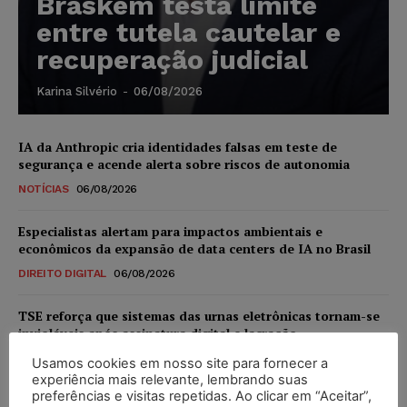
Braskem testa limite
entre tutela cautelar e
recuperação judicial
Karina Silvério
-
06/08/2026
IA da Anthropic cria identidades falsas em teste de
segurança e acende alerta sobre riscos de autonomia
NOTÍCIAS
06/08/2026
Especialistas alertam para impactos ambientais e
econômicos da expansão de data centers de IA no Brasil
DIREITO DIGITAL
06/08/2026
TSE reforça que sistemas das urnas eletrônicas tornam-se
invioláveis após assinatura digital e lacração
NOTÍCIAS
06/08/2026
Usamos cookies em nosso site para fornecer a
experiência mais relevante, lembrando suas
preferências e visitas repetidas. Ao clicar em “Aceitar”,
STF inicia julgamento sobre constitucionalidade da