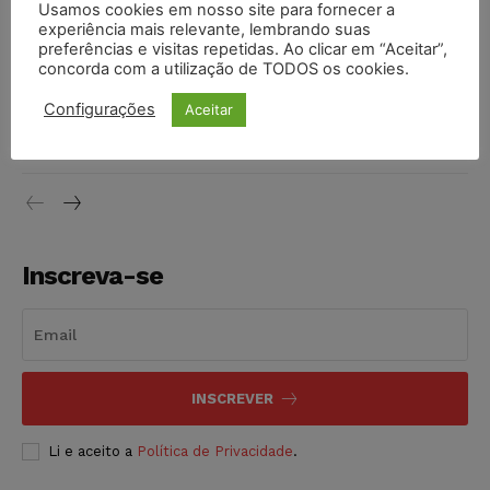
Usamos cookies em nosso site para fornecer a
vendia canetas emagrecedoras no local de trabalho
experiência mais relevante, lembrando suas
NOTÍCIAS
07/08/2026
preferências e visitas repetidas. Ao clicar em “Aceitar”,
concorda com a utilização de TODOS os cookies.
Justiça de SP decreta prisão de suspeito investigado na
Configurações
Aceitar
morte de advogado
NOTÍCIAS
07/08/2026
Inscreva-se
INSCREVER
Li e aceito a
Política de Privacidade
.