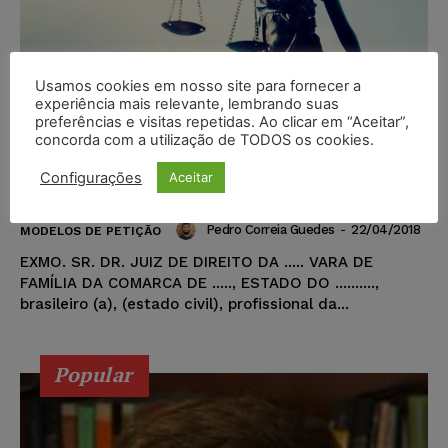
Usamos cookies em nosso site para fornecer a
experiência mais relevante, lembrando suas
preferências e visitas repetidas. Ao clicar em “Aceitar”,
Petição – Família – Ação de
concorda com a utilização de TODOS os cookies.
alimentos com pedido de fixação
Configurações
Aceitar
de alimentos provisórios (01)
Pedro Correia Guedes
-
22/04/2018
MODELOS DE PETIÇÃO
EXMO. SR. DR. JUIZ DE DIREITO DA ..... VARA DE
FAMÍLIA DA COMARCA DE ....., ESTADO DO ..........,
brasileiro (a), (estado civil), profissional da...
Popular