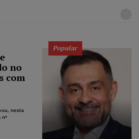
Popular
e
do no
as com
vou, nesta
a nº