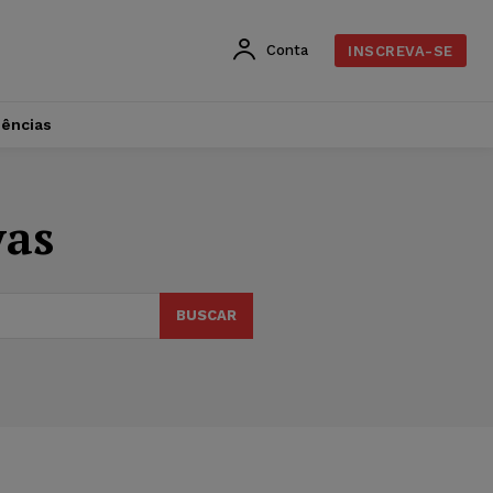
Conta
INSCREVA-SE
dências
vas
BUSCAR