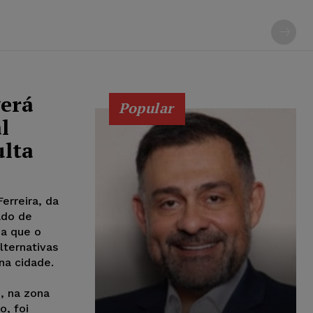
verá
Popular
l
ulta
erreira, da
ado de
a que o
lternativas
na cidade.
, na zona
o, foi