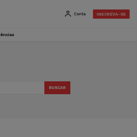
Conta
INSCREVA-SE
dências
BUSCAR