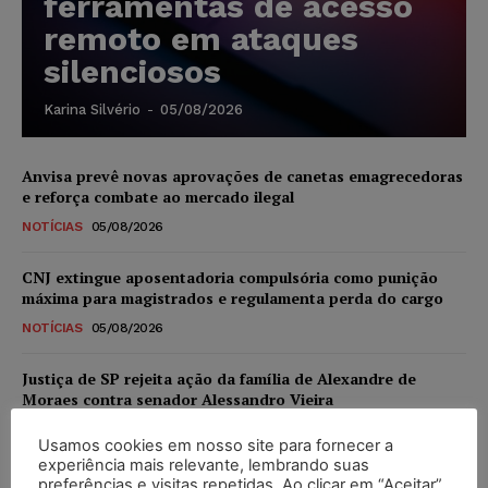
ferramentas de acesso
remoto em ataques
silenciosos
Karina Silvério
-
05/08/2026
Anvisa prevê novas aprovações de canetas emagrecedoras
e reforça combate ao mercado ilegal
NOTÍCIAS
05/08/2026
CNJ extingue aposentadoria compulsória como punição
máxima para magistrados e regulamenta perda do cargo
NOTÍCIAS
05/08/2026
Justiça de SP rejeita ação da família de Alexandre de
Moraes contra senador Alessandro Vieira
NOTÍCIAS
05/08/2026
Usamos cookies em nosso site para fornecer a
experiência mais relevante, lembrando suas
Conselho Nacional de Justiça determina afastamento da
preferências e visitas repetidas. Ao clicar em “Aceitar”,