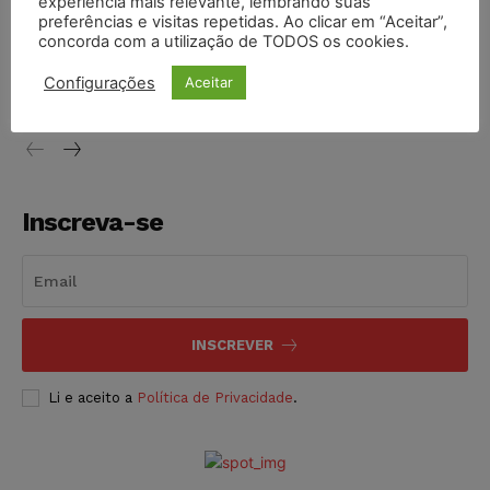
experiência mais relevante, lembrando suas
preferências e visitas repetidas. Ao clicar em “Aceitar”,
concorda com a utilização de TODOS os cookies.
Conselho Nacional de Justiça determina afastamento da
juíza Gabriela Hardt por dois anos
Configurações
Aceitar
NOTÍCIAS
05/08/2026
Inscreva-se
INSCREVER
Li e aceito a
Política de Privacidade
.