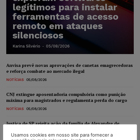
legítimos para instalar
ferramentas de acesso
remoto em ataques
silenciosos
Karina Silvério
-
05/08/2026
Anvisa prevê novas aprovações de canetas emagrecedoras
e reforça combate ao mercado ilegal
NOTÍCIAS
05/08/2026
CNJ extingue aposentadoria compulsória como punição
máxima para magistrados e regulamenta perda do cargo
NOTÍCIAS
05/08/2026
Justiça de SP rejeita ação da família de Alexandre de
Moraes contra senador Alessandro Vieira
Usamos cookies em nosso site para fornecer a
NOTÍCIAS
05/08/2026