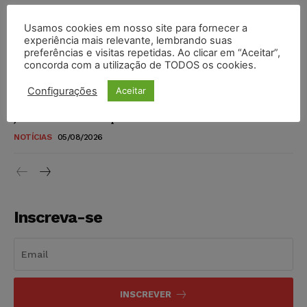
NOTÍCIAS
05/08/2026
Usamos cookies em nosso site para fornecer a
experiência mais relevante, lembrando suas
Justiça de SP rejeita ação da família de Alexandre de
preferências e visitas repetidas. Ao clicar em “Aceitar”,
Moraes contra senador Alessandro Vieira
concorda com a utilização de TODOS os cookies.
NOTÍCIAS
05/08/2026
Configurações
Aceitar
Conselho Nacional de Justiça determina afastamento da
juíza Gabriela Hardt por dois anos
NOTÍCIAS
05/08/2026
Inscreva-se
INSCREVER