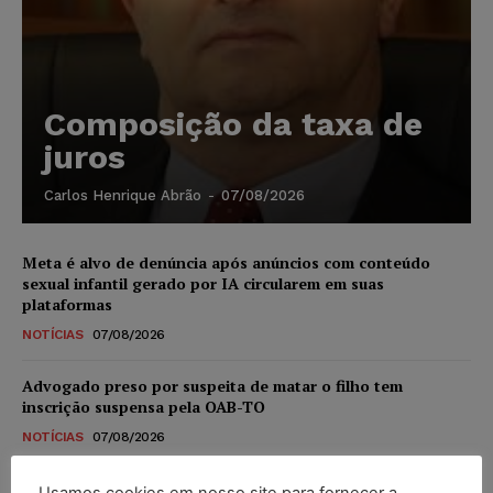
Composição da taxa de
juros
Carlos Henrique Abrão
-
07/08/2026
Meta é alvo de denúncia após anúncios com conteúdo
sexual infantil gerado por IA circularem em suas
plataformas
NOTÍCIAS
07/08/2026
Advogado preso por suspeita de matar o filho tem
inscrição suspensa pela OAB-TO
NOTÍCIAS
07/08/2026
STF amplia isenção de IBS e CBS na compra de veículos