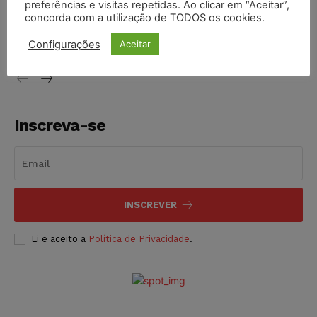
preferências e visitas repetidas. Ao clicar em “Aceitar”,
Conselho Nacional de Justiça determina afastamento da
concorda com a utilização de TODOS os cookies.
juíza Gabriela Hardt por dois anos
NOTÍCIAS
05/08/2026
Configurações
Aceitar
Inscreva-se
INSCREVER
Li e aceito a
Política de Privacidade
.