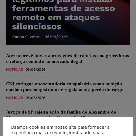
ferramentas de acesso
remoto em ataques
silenciosos
Karina Silvério
-
05/08/2026
Anvisa prevê novas aprovações de canetas emagrecedoras
e reforça combate ao mercado ilegal
NOTÍCIAS
05/08/2026
CNJ extingue aposentadoria compulsória como punição
máxima para magistrados e regulamenta perda do cargo
NOTÍCIAS
05/08/2026
Justiça de SP rejeita ação da família de Alexandre de
Moraes contra senador Alessandro Vieira
NOTÍCIAS
05/08/2026
Usamos cookies em nosso site para fornecer a
experiência mais relevante, lembrando suas