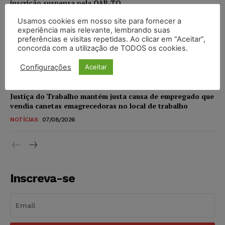
inscrição suspensa pela OAB-TO
NOTÍCIAS
07/08/2026
Usamos cookies em nosso site para fornecer a
experiência mais relevante, lembrando suas
preferências e visitas repetidas. Ao clicar em “Aceitar”,
STF amplia isenção de IBS e CBS na compra de veículos
concorda com a utilização de TODOS os cookies.
novos para pessoas com deficiência e autistas de todos os
níveis
Configurações
Aceitar
DIREITO TRIBUTÁRIO
07/08/2026
Justiça do Trabalho mantém justa causa de empregado que
vendia canetas emagrecedoras no local de trabalho
NOTÍCIAS
07/08/2026
Inscreva-se