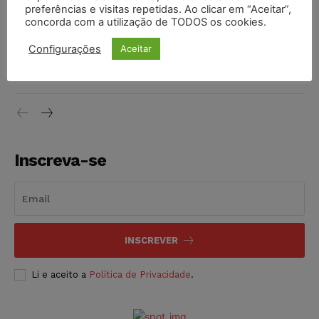
preferências e visitas repetidas. Ao clicar em “Aceitar”,
DIREITO TRIBUTÁRIO
07/08/2026
concorda com a utilização de TODOS os cookies.
Justiça do Trabalho mantém justa causa de empregado que
Configurações
Aceitar
vendia canetas emagrecedoras no local de trabalho
NOTÍCIAS
07/08/2026
Inscreva-se
INSCREVER
Li e aceito a
Política de Privacidade
.