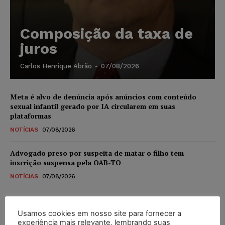
Composição da taxa de
juros
Carlos Henrique Abrão
-
07/08/2026
Meta é alvo de denúncia após anúncios com conteúdo
sexual infantil gerado por IA circularem em suas
plataformas
NOTÍCIAS
07/08/2026
Advogado preso por suspeita de matar o filho tem
inscrição suspensa pela OAB-TO
NOTÍCIAS
07/08/2026
STF amplia isenção de IBS e CBS na compra de veículos
novos para pessoas com deficiência e autistas de todos os
Usamos cookies em nosso site para fornecer a
níveis
experiência mais relevante, lembrando suas