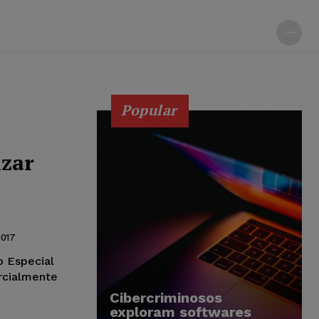
Popular
izar
2017
o Especial
arcialmente
Cibercriminosos
exploram softwares