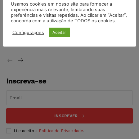
Justiça de SP rejeita ação da família de Alexandre de
Usamos cookies em nosso site para fornecer a
Moraes contra senador Alessandro Vieira
experiência mais relevante, lembrando suas
preferências e visitas repetidas. Ao clicar em “Aceitar”,
NOTÍCIAS
05/08/2026
concorda com a utilização de TODOS os cookies.
Conselho Nacional de Justiça determina afastamento da
Configurações
Aceitar
juíza Gabriela Hardt por dois anos
NOTÍCIAS
05/08/2026
Inscreva-se
INSCREVER
Li e aceito a
Política de Privacidade
.