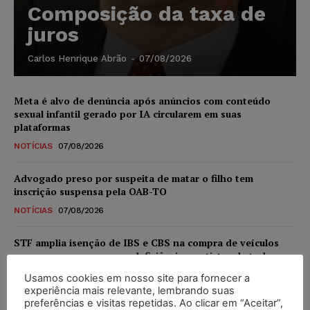
Composição da taxa de
juros
Carlos Henrique Abrão
-
07/08/2026
Meta é alvo de denúncia após anúncios com conteúdo
sexual infantil gerado por IA circularem em suas
plataformas
NOTÍCIAS
07/08/2026
Advogado preso por suspeita de matar o filho tem
inscrição suspensa pela OAB-TO
NOTÍCIAS
07/08/2026
STF amplia isenção de IBS e CBS na compra de veículos
novos para pessoas com deficiência e autistas de todos os
níveis
Usamos cookies em nosso site para fornecer a
DIREITO TRIBUTÁRIO
07/08/2026
experiência mais relevante, lembrando suas
preferências e visitas repetidas. Ao clicar em “Aceitar”,